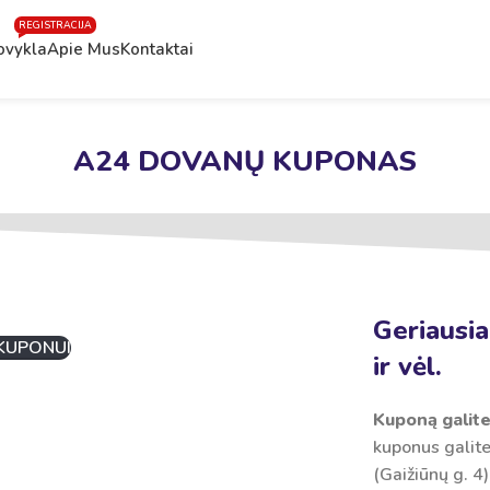
REGISTRACIJA
ovykla
Apie Mus
Kontaktai
A24 DOVANŲ KUPONAS
Geriausia
KUPONUI
ir vėl.
Kuponą galite 
kuponus galite 
(Gaižiūnų g. 4)