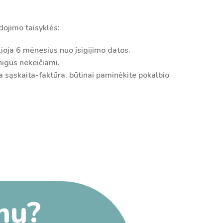
ojimo taisyklės:
ioja 6 mėnesius nuo įsigijimo datos.
nigus nekeičiami.
ga sąskaita-faktūra, būtinai paminėkite pokalbio
mų?