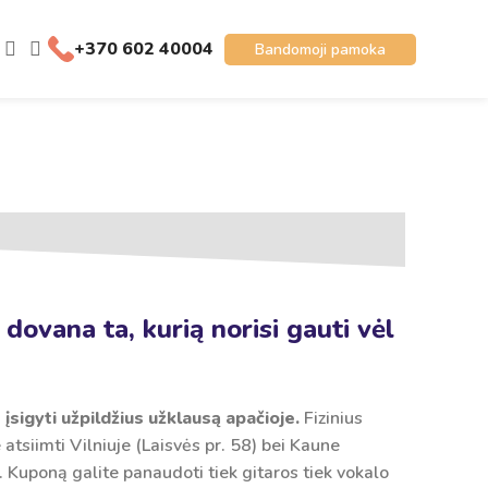
+370 602 40004
Bandomoji pamoka
 dovana ta, kurią norisi gauti vėl
įsigyti užpildžius užklausą apačioje.
Fizinius
atsiimti Vilniuje (Laisvės pr. 58) bei Kaune
. Kuponą galite panaudoti tiek gitaros tiek vokalo