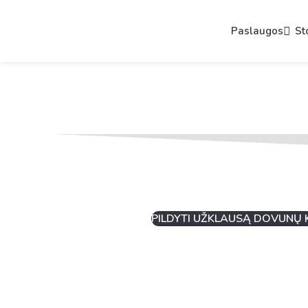
Paslaugos
St
PILDYTI UŽKLAUSĄ DOVUNŲ 