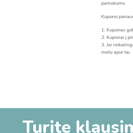
pamokoms.
Kupono panaud
1. Kuponas gal
2. Kuponai į pi
3. Jei reikalin
metu apie tai.
Turite klausi