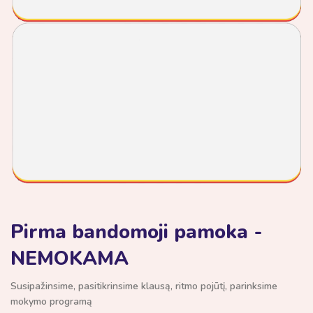
Kaunas
Akustinės, Klasikinės ir Elektrinės Gitaros
pamokos
11
€/pamoka
Nuo
Online
Pirma bandomoji pamoka -
Įrašytas gitaros video-kursas
NEMOKAMA
10€/pamoka
Nuo
Susipažinsime, pasitikrinsime klausą, ritmo pojūtį, parinksime
mokymo programą