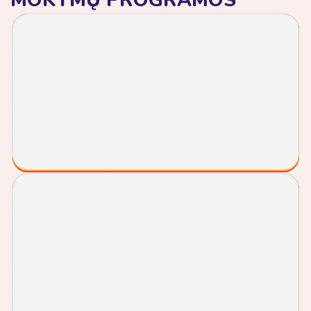
Vilnius
Akustinės, Klasikinės, Elektrinės ir Bosinės Gitaros
pamokos
11€/pamoka
Nuo